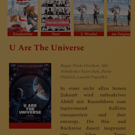
Kinderfilm
Neu!
2. Woche!
.im Original.
U Are The Universe
Regie: Pavlo Ostrikov. Mit
Volodymyr Kravchuk, Daria
Plakhtii, Leonid Popadko
In einer nicht allzu fernen
Zukunft wird radioaktiver
Abfall mit Raumfähren zum
Jupitermond Kallisto
transportiert und dort
entsorgt. Die Hin- und
Rückreise dauert insgesamt
vier Jahre. Trotz