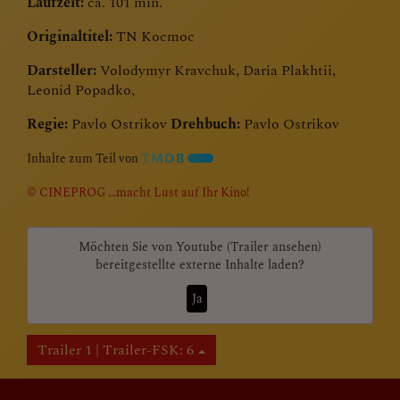
Laufzeit:
ca. 101 min.
Originaltitel:
TN Kocmoc
Darsteller:
Volodymyr Kravchuk, Daria Plakhtii,
Leonid Popadko,
Regie:
Pavlo Ostrikov
Drehbuch:
Pavlo Ostrikov
Inhalte zum Teil von
© CINEPROG ...macht Lust auf Ihr Kino!
Möchten Sie von
Youtube (Trailer ansehen)
bereitgestellte externe Inhalte laden?
Ja
Trailer 1 | Trailer-FSK: 6