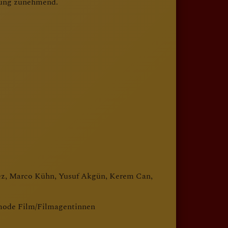
ehung zunehmend.
lmez, Marco Kühn, Yusuf Akgün, Kerem Can,
ode Film/Filmagentinnen