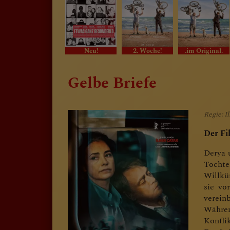
Neu!
2. Woche!
.im Original.
Gelbe Briefe
Regie: I
Der Fi
Derya 
Tochte
Willkü
sie vo
vereinb
Währen
Konfli