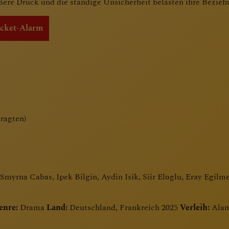
ßere Druck und die ständige Unsicherheit belasten ihre Bezi
icket-Alarm
tragten)
Smyrna Cabas, Ipek Bilgin, Aydin Isik, Siir Eloglu, Eray Egi
enre:
Drama
Land:
Deutschland, Frankreich 2025
Verleih:
Alam