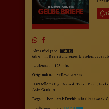
Der äu
T
Altersfreigabe:
(ab 6 J. in Begleitung eines Erziehungsbeauf
Laufzeit:
ca. 128 min.
Originaltitel:
Yellow Letters
Darsteller:
Özgü Namal, Tansu Bicer, Leyla 
Aziz Capkurt
Regie:
Ilker Catak
Drehbuch:
Ilker Catak
G
Inhalte zum Teil von