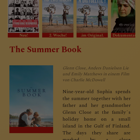
Neu!
2. Woche!
.im Original.
Dokumentat
The Summer Book
Glenn Close, Anders Danielsen Lie
und Emily Matthews in einem Film
von Charlie McDowell
Nine-year-old Sophia spends
the summer together with her
father and her grandmother
Glenn Close at the family´s
holiday home on a small
island in the Gulf of Finland.
The days they share are
marked by a close