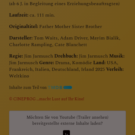
(ab 6 J. in Begleitung eines Erziehungsbeauftragten)
Laufzeit:
ca. 111 min.
Originaltitel:
Father Mother Sister Brother
Darsteller:
Tom Waits, Adam Driver, Mayim Bialik,
Charlotte Rampling, Cate Blanchett
Regie:
Jim Jarmusch
Drehbuch:
Jim Jarmusch
Musik:
Jim Jarmusch
Genre:
Drama, Komödie
Land:
USA,
Frankreich, Italien, Deutschland, Irland 2025
Verleih:
Weltkino
Inhalte zum Teil von
© CINEPROG ...macht Lust auf Ihr Kino!
Möchten Sie von
Youtube (Trailer ansehen)
bereitgestellte externe Inhalte laden?
Ja