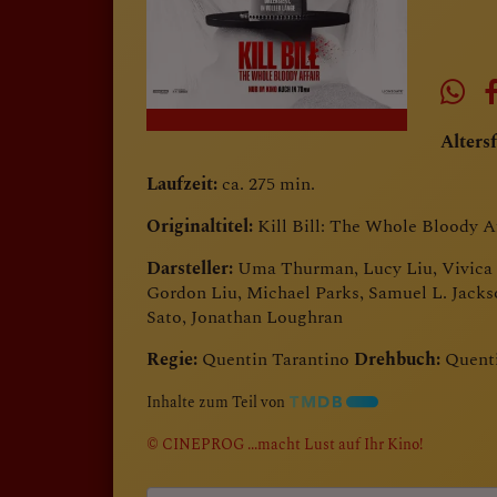
Altersf
Laufzeit:
ca. 275 min.
Originaltitel:
Kill Bill: The Whole Bloody Af
Darsteller:
Uma Thurman, Lucy Liu, Vivica A
Gordon Liu, Michael Parks, Samuel L. Jacks
Sato, Jonathan Loughran
Regie:
Quentin Tarantino
Drehbuch:
Quenti
Inhalte zum Teil von
© CINEPROG ...macht Lust auf Ihr Kino!