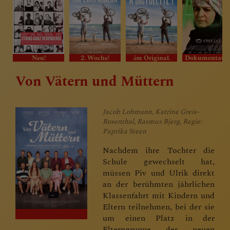
Neu!
2. Woche!
.im Original.
Dokumentat
Von Vätern und Müttern
Jacob Lohmann, Katrine Greis-
Rosenthal, Rasmus Bjerg, Regie:
Paprika Steen
Nachdem ihre Tochter die
Schule gewechselt hat,
müssen Piv und Ulrik direkt
an der berühmten jährlichen
Klassenfahrt mit Kindern und
Eltern teilnehmen, bei der sie
um einen Platz in der
Elterngruppe der neuen