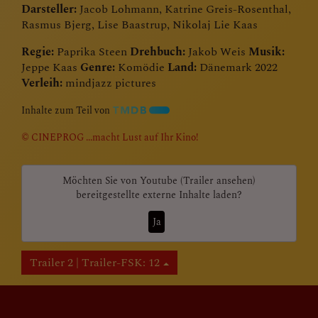
Darsteller:
Jacob Lohmann, Katrine Greis-Rosenthal,
Rasmus Bjerg, Lise Baastrup, Nikolaj Lie Kaas
Regie:
Paprika Steen
Drehbuch:
Jakob Weis
Musik:
Jeppe Kaas
Genre:
Komödie
Land:
Dänemark 2022
Verleih:
mindjazz pictures
Inhalte zum Teil von
© CINEPROG ...macht Lust auf Ihr Kino!
Möchten Sie von
Youtube (Trailer ansehen)
bereitgestellte externe Inhalte laden?
Ja
Trailer 2 | Trailer-FSK: 12