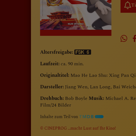
T
Altersfreigabe:
Laufzeit:
ca. 90 min.
Originaltitel:
Mao He Lao Shu: Xing Pan Qi
Darsteller:
Jiang Wen, Lan Long, Bai Weich
Drehbuch:
Bob Boyle
Musik:
Michael A. R
Film/24 Bilder
Inhalte zum Teil von
© CINEPROG ...macht Lust auf Ihr Kino!