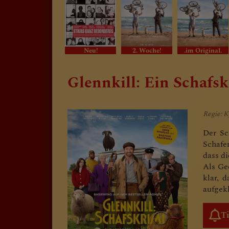
Neu!
2. Woche!
.im Original.
Glennkill: Ein Schafs
Regie: K
Der Sc
Schafe
dass di
Als Ge
klar, 
aufgek
T