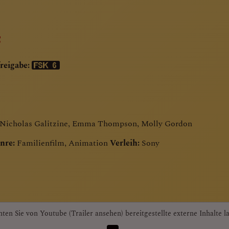
reigabe:
 Nicholas Galitzine, Emma Thompson, Molly Gordon
nre:
Familienfilm, Animation
Verleih:
Sony
ten Sie von
Youtube (Trailer ansehen)
bereitgestellte externe Inhalte l