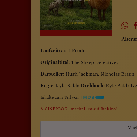
Altersf
Laufzeit:
ca. 110 min.
Originaltitel:
The Sheep Detectives
Darsteller:
Hugh Jackman, Nicholas Braun,
Regie:
Kyle Balda
Drehbuch:
Kyle Balda
Ge
Inhalte zum Teil von
© CINEPROG ...macht Lust auf Ihr Kino!
Möch