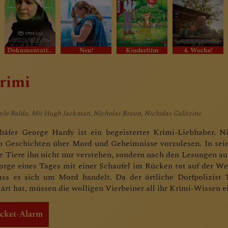
Dokumentation
Neu!
Kinderfilm
4. Woche!
krimi
yle Balda. Mit Hugh Jackman, Nicholas Braun, Nicholas Galitzine
häfer George Hardy ist ein begeisterter Krimi-Liebhaber. N
n Geschichten über Mord und Geheimnisse vorzulesen. In sei
e Tiere ihn nicht nur verstehen, sondern nach den Lesungen au
orge eines Tages mit einer Schaufel im Rücken tot auf der Wei
dass es sich um Mord handelt. Da der örtliche Dorfpolizist
lärt hat, müssen die wolligen Vierbeiner all ihr Krimi-Wissen 
icket-Alarm