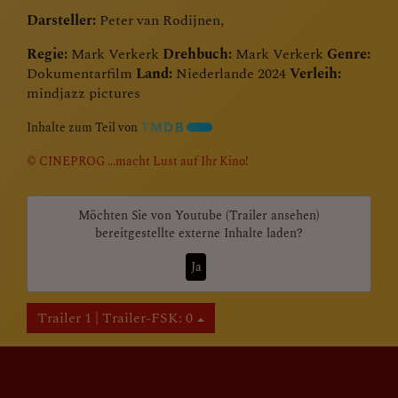
Darsteller:
Peter van Rodijnen,
Regie:
Mark Verkerk
Drehbuch:
Mark Verkerk
Genre:
Dokumentarfilm
Land:
Niederlande 2024
Verleih:
mindjazz pictures
Inhalte zum Teil von
© CINEPROG ...macht Lust auf Ihr Kino!
Möchten Sie von
Youtube (Trailer ansehen)
bereitgestellte externe Inhalte laden?
Ja
Trailer 1 | Trailer-FSK: 0