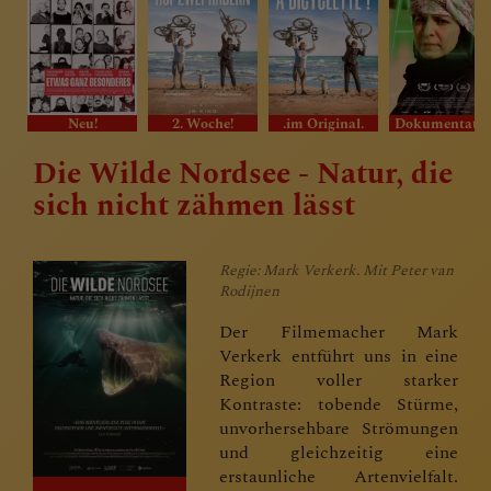
Neu!
2. Woche!
.im Original.
Dokumentat
Die Wilde Nordsee - Natur, die
sich nicht zähmen lässt
Regie: Mark Verkerk. Mit Peter van
Rodijnen
Der Filmemacher Mark
Verkerk entführt uns in eine
Region voller starker
Kontraste: tobende Stürme,
unvorhersehbare Strömungen
und gleichzeitig eine
erstaunliche Artenvielfalt.