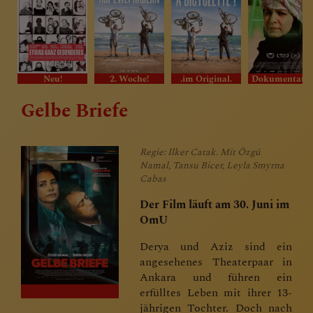
Neu!
2. Woche!
.im Original.
Dokumentat
Gelbe Briefe
Regie: Ilker Catak. Mit Özgü
Namal, Tansu Bicer, Leyla Smyrna
Cabas
Der Film läuft am 30. Juni im
OmU
Derya und Aziz sind ein
angesehenes Theaterpaar in
Ankara und führen ein
erfülltes Leben mit ihrer 13-
jährigen Tochter. Doch nach